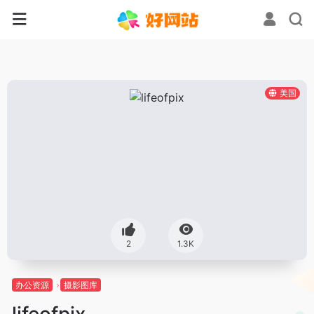
美国
2
1.3K
办公资源
摄影图库
lifeofpix