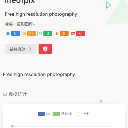
Free high resolution photography
标签：
摄影图库
0
1-
0
0
0
链接直达
Free high resolution photography
数据统计