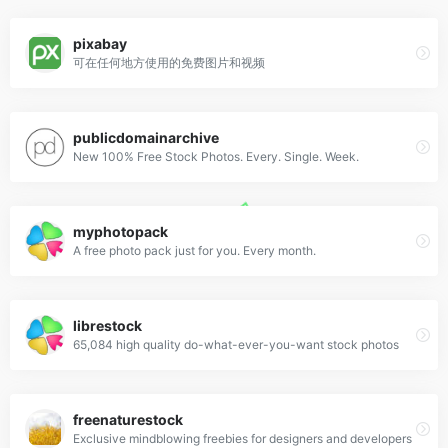
pixabay
可在任何地方使用的免费图片和视频
publicdomainarchive
New 100% Free Stock Photos. Every. Single. Week.
myphotopack
A free photo pack just for you. Every month.
librestock
65,084 high quality do-what-ever-you-want stock photos
freenaturestock
Exclusive mindblowing freebies for designers and developers