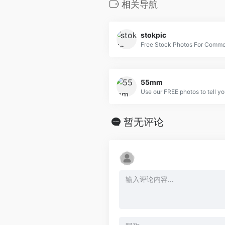
相关导航
stokpic
Free Stock Photos For Comme
55mm
Use our FREE photos to tell yo
暂无评论