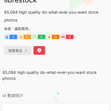
65,084 high quality do-what-ever-you-want stock
photos
标签：
摄影图库
0
1-
0
0
0
链接直达
65,084 high quality do-what-ever-you-want stock
photos
数据统计