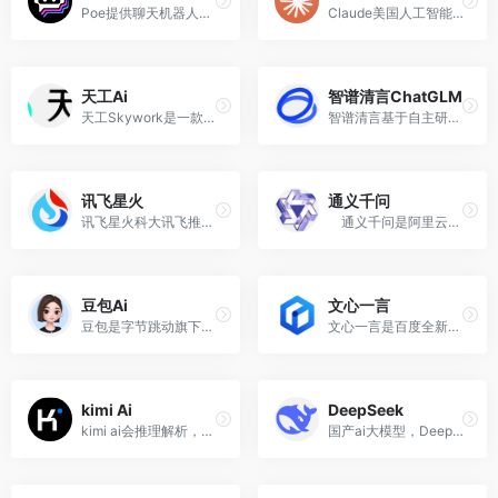
Poe提供聊天机器人聚合服务，用户提出问题可从多个基于大型语言模型构建的AI中获得答案
Claude美国人工智能初创公司Anthropic 发布的大型语言模型家族，拥有高级推理、视觉分析、代码生成、多语言处理、多模态等能力
天工Ai
智谱清言ChatGLM
天工Skywork是一款具备超强DeepResearch能力的全新AI Office智能体，通过3个专家agent和1个通用agent，让AI深度研究，一键生成AI文档、AI PPT、AI表格，高效应对各类办公、学习场景
智谱清言基于自主研发的中英双语对话模型ChatGLM2打造，经过万亿字符的文本与代码预训练，支持多轮对话，具备内容创作、信息归纳总结等能力
讯飞星火
通义千问
讯飞星火科大讯飞推出的新一代认知智能大模型，拥有跨领域的知识和语言理解能力，能够基于自然对话方式理解与执行任务
通义千问是阿里云推出的一个超大规模的语言模型，功能包括多轮对话、文案创作、逻辑推理、多模态理解、多语言支持。
豆包Ai
文心一言
豆包是字节跳动旗下AI 聊天智能对话问答助手，写作文案翻译编程全能工具。豆包为你答疑解惑，提供灵感，辅助创作。
文心一言是百度全新一代知识增强大语言模型，文心大模型家族的新成员，能够与人对话互动，回答问题，协助创作，高效便捷地帮助人们获取信息、知识和灵感。
kimi Ai
DeepSeek
kimi ai会推理解析，能深度思...
国产ai大模型，DeepSeek‌是杭州深度求索人工智能公司开发的一款大语言模型，提供高效易用的AI模型训练与推理能力。DeepSeek含预训练大语言模型，还提供配套工具链，助力开发者快速实现AI应用落地。‌