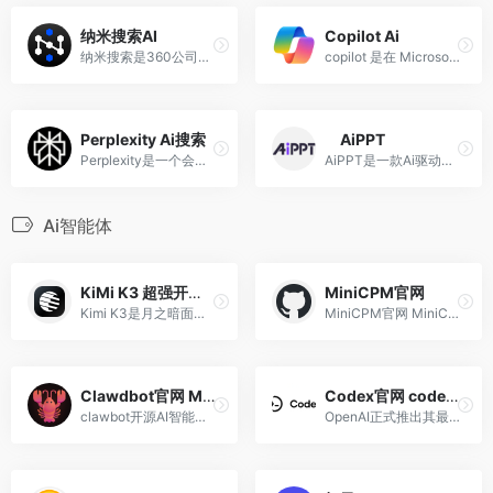
纳米搜索AI
Copilot Ai
纳米搜索是360公司推出的一款全新的AI搜索产品
copilot 是在 Microsoft 公司...
Perplexity Ai搜索
AiPPT
Perplexity是一个会话式AI搜索工具，使用大型语言模型为复杂问题提供准确答案的ai搜索引擎
AiPPT是一款Ai驱动的PPT在线生成工具，无需复杂操作，只需要输入主题，Ai即可一键生成高质量PPT。
Ai智能体
KiMi K3 超强开源ai大模型官网入口 全球第三
MiniCPM官网
Kimi K3是月之暗面公司开发的AI大模型，于2026年7月17日发布，超强ai
‌MiniCPM官网 ‌MiniCPM是面壁智能与清华大学联合开发的开源端侧大语言模型系列‌，专为手机、电脑、汽车等终端设备设计，参数量小但性能强，支持离线运行 。
Clawdbot官网 Moltbot官网 Clawbot教程
Codex官网 codex编程 ai编程工具Codex GPT编程
clawbot开源AI智能体 ai agent人工智能助理
OpenAI正式推出其最新AI编程智能体——Codex