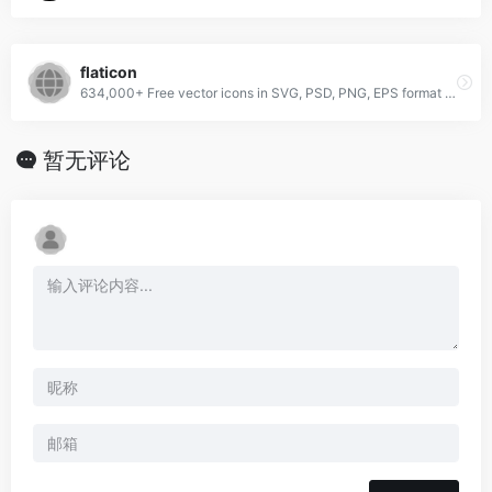
flaticon
634,000+ Free vector icons in SVG, PSD, PNG, EPS format or as ICON FONT.
暂无评论