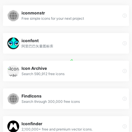
iconmonstr
Free simple icons for your next project
iconfont
阿里巴巴矢量图标库
Icon Archive
Search 590,912 free icons
FindIcons
Search through 300,000 free icons
Iconfinder
2,100,000+ free and premium vector icons.