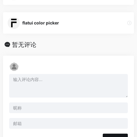
flatui color picker
暂无评论