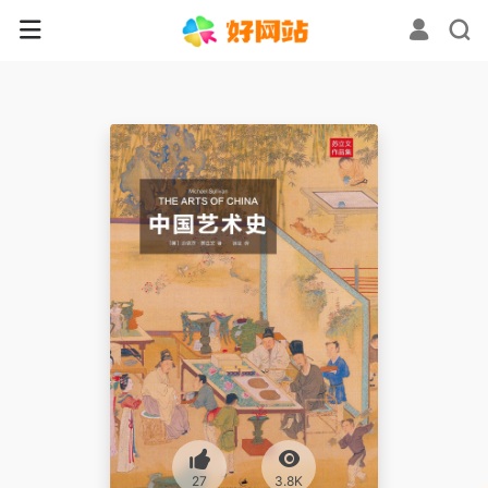
27
3.8K