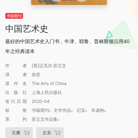
书籍期刊
中国艺术史
最好的中国艺术史入门书，牛津、耶鲁、普林斯顿沿用40
年之经典读本
作者
[英]迈克尔·苏立文
译者
徐坚
原作名
The Arts of China
出版社
上海人民出版社
发行日期
2020-04
标签
书籍期刊
文学作品
记实
非虚构
系列
苏立文作品集
豆瓣
京东