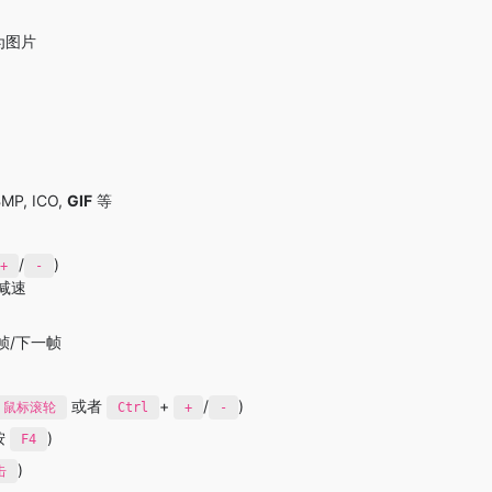
为图片
P, ICO,
GIF
等
/
)
+
-
/减速
一帧/下一帧
或者
+
/
)
鼠标滚轮
Ctrl
+
-
按
)
F4
)
击