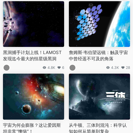
黑洞捕手计划上线！LAMOST
詹姆斯·韦伯望远镜：触及宇宙
发现迄今最大的恒星级黑洞
中曾经遥不可及的角落
4.8K
6
4.3K
28
宇宙为何会膨胀？这让爱因斯
从牛顿、三体到混沌：科学认
坦非常“懊恼”！
知如何从简单到复杂