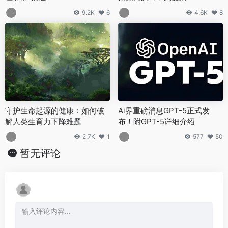
9.2K
6
4.6K
8
守护生命起源的健康：如何破
Ai界重磅消息GPT-5正式发
解人类生育力下降难题
布！附GPT-5详细介绍
2.7K
1
577
50
暂无评论