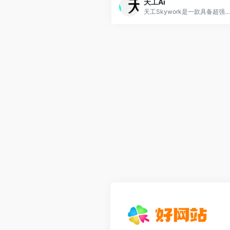
天工Ai
天工Skywork是一款具备超强DeepResearch能力的全新AI Office智能体，通过3个专家agent和1个通用agent，让AI深度研究，一键生成AI文档、AI PPT、AI表格，高效应对各类办公、学习场景