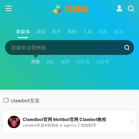
新媒体
搜索
图片
购物
工具
社区
生活
抖音
B站
快手
小红书
公众号
clawbot安装
Clawdbot官网 Moltbot官网 Clawbot教程
clawbot开源AI智能体 ai agent人工智能助理